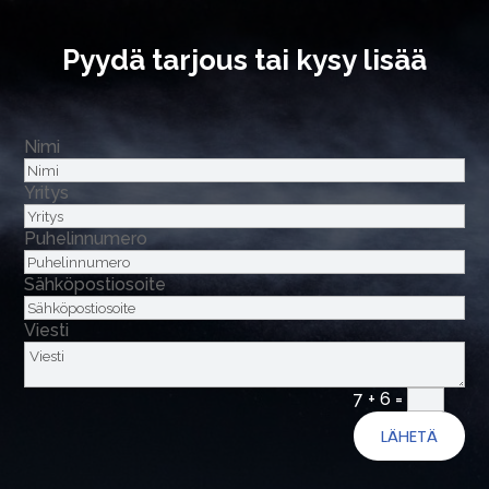
Pyydä tarjous tai kysy lisää
Nimi
Yritys
Puhelinnumero
Sähköpostiosoite
Viesti
7 + 6
=
LÄHETÄ